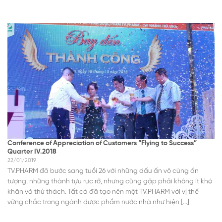
Conference of Appreciation of Customers “Flying to Success”
Quarter IV.2018
22/01/2019
TV.PHARM đã bước sang tuổi 26 với những dấu ấn vô cùng ấn
tượng, những thành tựu rực rỡ, nhưng cũng gặp phải không ít khó
khăn và thử thách. Tất cả đã tạo nên một TV.PHARM với vị thế
vững chắc trong ngành dược phẩm nước nhà như hiện [...]