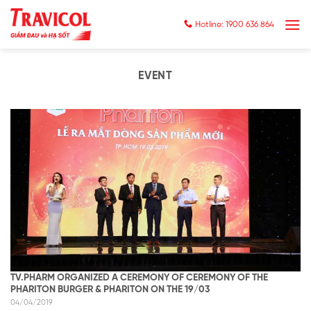
Skip
to
Hotline: 1900 636 864
content
EVENT
TV.PHARM ORGANIZED A CEREMONY OF CEREMONY OF THE
PHARITON BURGER & PHARITON ON THE 19/03
04/04/2019