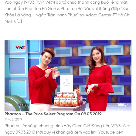
Vào ngày 19/03, TV.PHARM đã tổ chức thành công buổi lễ ra mắt
sản phẩm Phariton Bổ Gan & Phariton Bổ Não với thông điệp “Sức
Khỏe Là Vàng – Ngập Tràn Hạnh Phúc” tại Adora Center(TP.Hồ Chí
Minh). [...]
Phariton – The Price Select Program On 09.03.2019
14/03/2019
Phariton lên sóng chương trình Hãy Chọn Giá Đúng trên VTV3 số ra
ngày 09.03.2019. Mời quý vị khán giả xem vào link Youtube bên