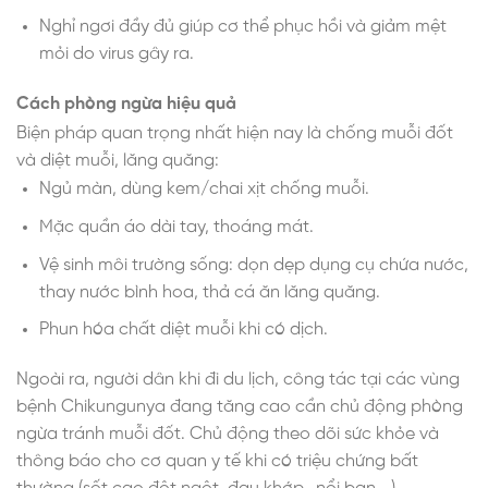
Nghỉ ngơi đầy đủ giúp cơ thể phục hồi và giảm mệt
mỏi do virus gây ra.
Cách phòng ngừa hiệu quả
Biện pháp quan trọng nhất hiện nay là chống muỗi đốt
và diệt muỗi, lăng quăng:
Ngủ màn, dùng kem/chai xịt chống muỗi.
Mặc quần áo dài tay, thoáng mát.
Vệ sinh môi trường sống: dọn dẹp dụng cụ chứa nước,
thay nước bình hoa, thả cá ăn lăng quăng.
Phun hóa chất diệt muỗi khi có dịch.
Ngoài ra, người dân khi đi du lịch, công tác tại các vùng
bệnh Chikungunya đang tăng cao cần chủ động phòng
ngừa tránh muỗi đốt. Chủ động theo dõi sức khỏe và
thông báo cho cơ quan y tế khi có triệu chứng bất