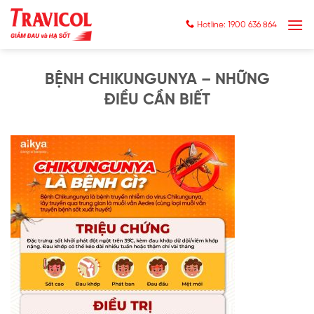
Skip
to
Hotline: 1900 636 864
content
BỆNH CHIKUNGUNYA – NHỮNG
ĐIỀU CẦN BIẾT