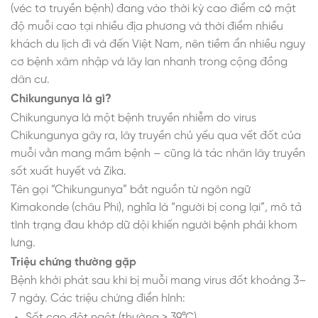
(véc tơ truyền bệnh) đang vào thời kỳ cao điểm có mật
độ muỗi cao tại nhiều địa phương và thời điểm nhiều
khách du lịch đi và đến Việt Nam, nên tiềm ẩn nhiều nguy
cơ bệnh xâm nhập và lây lan nhanh trong cộng đồng
dân cư.
Chikungunya là gì?
Chikungunya là một bệnh truyền nhiễm do virus
Chikungunya gây ra, lây truyền chủ yếu qua vết đốt của
muỗi vằn mang mầm bệnh – cũng là tác nhân lây truyền
sốt xuất huyết và Zika.
Tên gọi “Chikungunya” bắt nguồn từ ngôn ngữ
Kimakonde (châu Phi), nghĩa là “người bị cong lại”, mô tả
tình trạng đau khớp dữ dội khiến người bệnh phải khom
lưng.
Triệu chứng thường gặp
Bệnh khởi phát sau khi bị muỗi mang virus đốt khoảng 3–
7 ngày. Các triệu chứng điển hình:
Sốt cao đột ngột (thường > 39°C).