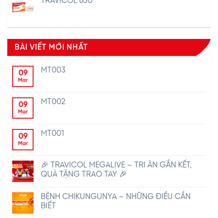
TRAVICOL 650
BÀI VIẾT MỚI NHẤT
MT003
09
Mar
MT002
09
Mar
MT001
09
Mar
🎉 TRAVICOL MEGALIVE – TRI ÂN GẮN KẾT,
QUÀ TẶNG TRAO TAY 🎉
BỆNH CHIKUNGUNYA – NHỮNG ĐIỀU CẦN
BIẾT