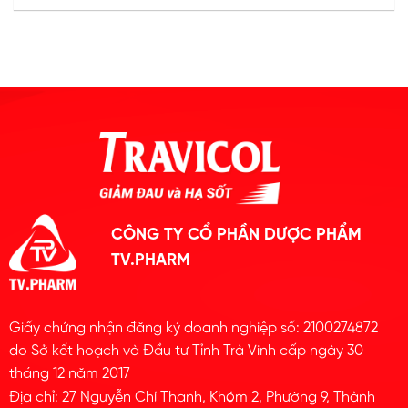
CÔNG TY CỔ PHẦN DƯỢC PHẨM
TV.PHARM
Giấy chứng nhận đăng ký doanh nghiệp số: 2100274872
do Sở kết hoạch và Đầu tư Tỉnh Trà Vinh cấp ngày 30
tháng 12 năm 2017
Địa chỉ: 27 Nguyễn Chí Thanh, Khóm 2, Phường 9, Thành