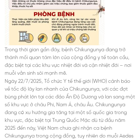
Trong thời gian gần đây, bệnh Chikungunya đang trở
thành mối quan tâm lớn của cộng đồng y tế toàn cầu,
đặc biệt tại các khu vực nhiệt đới và cận nhiệt đới – nơi
muỗi vằn sinh sôi mạnh mẽ.
Ngày 22/7/2025, Tổ chức Y tế thế giới (WHO) cảnh báo
về tốc độ lây lan nhanh của Chikungunya, với các đợt
bùng phát lớn tại các đảo Ấn Độ Dương và lan sang một
số khu vực ở châu Phi, Nam Á, châu Âu. Chikungunya
đang có xu hướng gia tăng tại một số quốc gia trong
khu vực, đặc biệt tại Trung Quốc Mặc dù từ đầu năm
2025 đến này, Việt Nam chưa ghi nhận ca bệnh
Chikungunya trong cộng đồng, tuy nhiên do muỗi Aedes