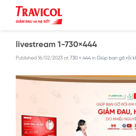
Skip
to
content
livestream 1-730×444
Published
16/02/2023
at
730 × 444
in
Giúp bạn gỡ rối 