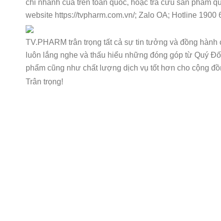
chi nhánh của trên toàn quốc, hoặc tra cứu sản phẩm 
website https://tvpharm.com.vn/; Zalo OA; Hotline 19
TV.PHARM trân trọng tất cả sự tin tưởng và đồng hành 
luôn lắng nghe và thấu hiểu những đóng góp từ Quý Đối
phẩm cũng như chất lượng dịch vụ tốt hơn cho cộng đồ
Trân trọng!