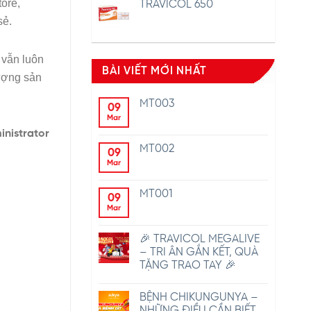
ore,
TRAVICOL 650
sẻ.
 vẫn luôn
BÀI VIẾT MỚI NHẤT
lượng sản
MT003
09
Mar
nistrator
MT002
09
Mar
MT001
09
Mar
🎉 TRAVICOL MEGALIVE
– TRI ÂN GẮN KẾT, QUÀ
TẶNG TRAO TAY 🎉
BỆNH CHIKUNGUNYA –
NHỮNG ĐIỀU CẦN BIẾT