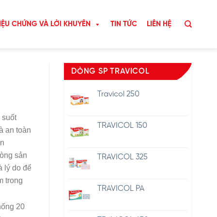
IỆU CHỨNG VÀ LỜI KHUYÊN
TIN TỨC
LIÊN HỆ
DÒNG SP TRAVICOL
Travicol 250
 suốt
TRAVICOL 150
à an toàn
ên
dòng sản
TRAVICOL 325
à lý do để
m trong
TRAVICOL PA
hống 20