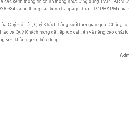
qua các kênh thông tin chính thống như: Ứng dụng TV.PHARM St
00 636 684 và hệ thống các kênh Fanpage được TV.PHARM chia 
của Quý Đối tác, Quý Khách hàng suốt thời gian qua. Chúng tôi
 tác và Quý Khách hàng để tiếp tục cải tiến và nâng cao chất 
ng sức khỏe người tiêu dùng.
Admi