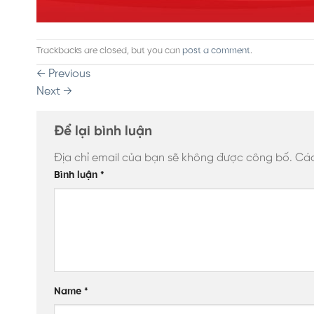
Trackbacks are closed, but you can
post a comment
.
←
Previous
Next
→
Để lại bình luận
Địa chỉ email của bạn sẽ không được công bố.
Các
Bình luận
*
Name
*