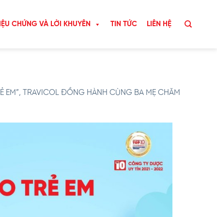
IỆU CHỨNG VÀ LỜI KHUYÊN
TIN TỨC
LIÊN HỆ
TRẺ EM”, TRAVICOL ĐỒNG HÀNH CÙNG BA MẸ CHĂM