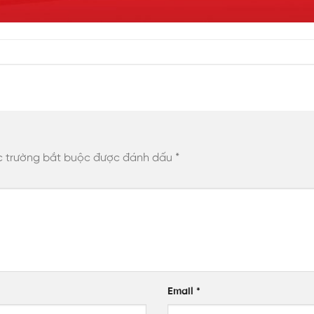
 trường bắt buộc được đánh dấu
*
Email
*