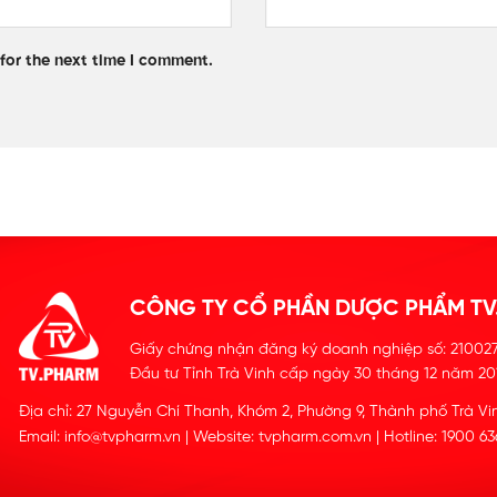
for the next time I comment.
CÔNG TY CỔ PHẦN DƯỢC PHẨM TV
Giấy chứng nhận đăng ký doanh nghiệp số: 210027
Đầu tư Tỉnh Trà Vinh cấp ngày 30 tháng 12 năm 20
Địa chỉ: 27 Nguyễn Chí Thanh, Khóm 2, Phường 9, Thành phố Trà Vin
Email: info@tvpharm.vn | Website: tvpharm.com.vn | Hotline: 1900 6