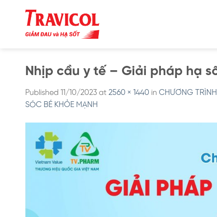
Skip
to
content
Nhịp cầu y tế – Giải pháp hạ s
Published
11/10/2023
at
2560 × 1440
in
CHƯƠNG TRÌNH 
SÓC BÉ KHỎE MẠNH