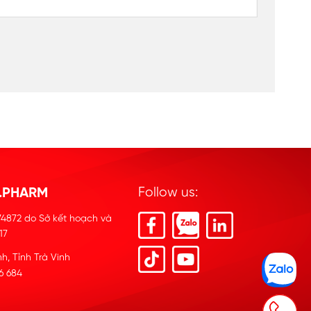
.PHARM
Follow us:
4872 do Sở kết hoạch và
17
h, Tỉnh Trà Vinh
36 684